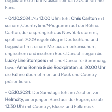
begeistern die fünf Musiker seit fast 20 Jahren ihre
Fans.
–
04.10.2024:
Ab
13:00 Uhr
steht
Chris Carlton
mit
seinem „Countrytime“-Programm auf der Bühne.
Carlton, der ursprünglich aus New York stammt,
spielt seit 2009 regelmäßig in Deutschland und
begeistert mit einem Mix aus amerikanischem,
englischem und irischem Rock. Danach sorgen die
Lucky Line Stompers
mit Line-Dance für Stimmung,
bevor
Anne Bonnie & die Rockpiraten
ab
20:00 Uhr
die Bühne übernehmen und Rock und Country
präsentieren.
–
05.10.2024:
Der Samstag steht im Zeichen von
Helmcity
, einer jungen Band aus der Region, die ab
13:30 Uhr
mit Country-, Blues- und Folkmusik