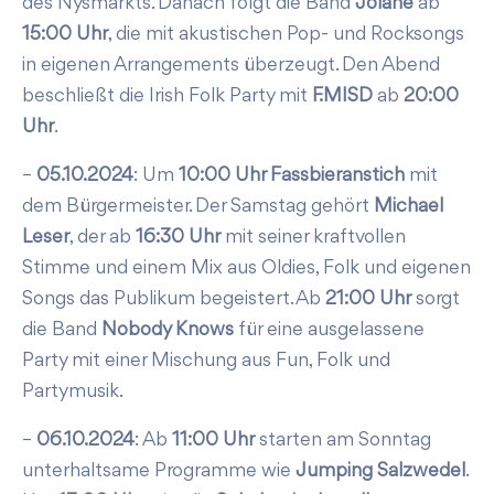
des Nysmarkts. Danach folgt die Band
Jolane
ab
15:00 Uhr
, die mit akustischen Pop- und Rocksongs
in eigenen Arrangements überzeugt. Den Abend
beschließt die Irish Folk Party mit
F.MISD
ab
20:00
Uhr
.
–
05.10.2024
: Um
10:00 Uhr Fassbieranstich
mit
dem Bürgermeister. Der Samstag gehört
Michael
Leser
, der ab
16:30 Uhr
mit seiner kraftvollen
Stimme und einem Mix aus Oldies, Folk und eigenen
Songs das Publikum begeistert. Ab
21:00 Uhr
sorgt
die Band
Nobody Knows
für eine ausgelassene
Party mit einer Mischung aus Fun, Folk und
Partymusik.
–
06.10.2024
: Ab
11:00 Uhr
starten am Sonntag
unterhaltsame Programme wie
Jumping Salzwedel
.