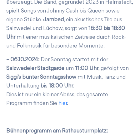
überzeugt. Die Band, gegründet 2023 in Helmstedt,
spielt Songs von Johnny Cash bis Queen sowie
eigene Stücke.
Jambed
, ein akustisches Trio aus
Salzwedel und Lüchow, sorgt von
16:30 bis 18:30
Uhr
mit einer musikalischen Zeitreise durch Rock-
und Folkmusik für besondere Momente.
–
06.10.2024:
Der Sonntag startet mit der
Salzwedeler Stadtgarde
um
11:00 Uhr
, gefolgt von
Siggi’s bunter Sonntagsshow
mit Musik, Tanz und
Unterhaltung bis
18:00 Uhr
.
Dies ist nur ein kleiner Abriss, das gesamte
Programm finden Sie
hier
.
Bühnenprogramm am Rathausturmplatz: