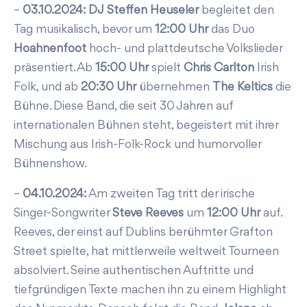
–
03.10.2024: DJ Steffen Heuseler
begleitet den
Tag musikalisch, bevor um
12:00 Uhr
das Duo
Hoahnenfoot
hoch- und plattdeutsche Volkslieder
präsentiert. Ab
15:00 Uhr
spielt
Chris Carlton
Irish
Folk, und ab
20:30 Uhr
übernehmen
The Keltics
die
Bühne. Diese Band, die seit 30 Jahren auf
internationalen Bühnen steht, begeistert mit ihrer
Mischung aus Irish-Folk-Rock und humorvoller
Bühnenshow.
–
04.10.2024:
Am zweiten Tag tritt der irische
Singer-Songwriter
Steve Reeves
um
12:00 Uhr
auf.
Reeves, der einst auf Dublins berühmter Grafton
Street spielte, hat mittlerweile weltweit Tourneen
absolviert. Seine authentischen Auftritte und
tiefgründigen Texte machen ihn zu einem Highlight